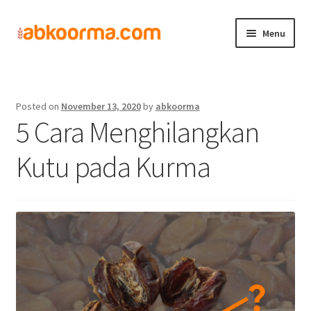
Menu
Home
Kurma
5 Cara Menghilangkan Kutu pada Kurma
Home
Posted on
November 13, 2020
by
abkoorma
Produk
5 Cara Menghilangkan
Cara Order
Kutu pada Kurma
Hubungi Kami