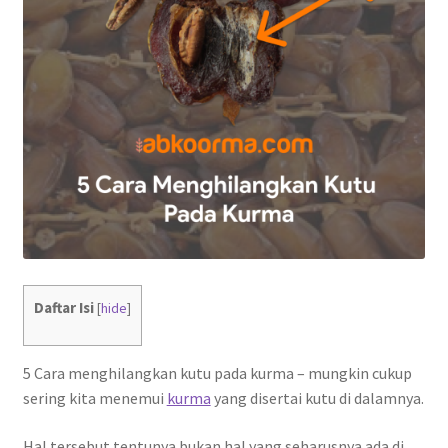
Daftar Isi
[
hide
]
5 Cara menghilangkan kutu pada kurma – mungkin cukup
sering kita menemui
kurma
yang disertai kutu di dalamnya.
Hal tersebut tentunya bukan hal yang seharusnya ada di